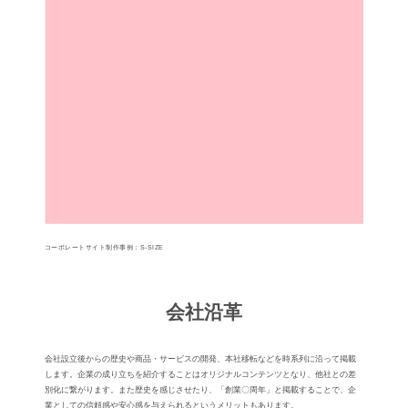
コーポレートサイト制作事例：S-SIZE
会社沿革
会社設立後からの歴史や商品・サービスの開発、本社移転などを時系列に沿って掲載
します。企業の成り立ちを紹介することはオリジナルコンテンツとなり、他社との差
別化に繋がります。また歴史を感じさせたり、「創業〇周年」と掲載することで、企
業としての信頼感や安心感を与えられるというメリットもあります。