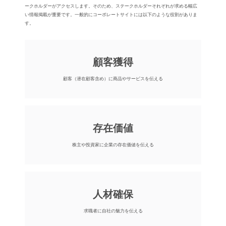
ークホルダーがアクセスします。そのため、ステークホルダーそれぞれが求める幅広
い情報掲載が重要です。⼀般的にコーポレートサイトには以下のような役割がありま
す。
顧客獲得
顧客（潜在顧客含め）に商品やサービスを伝える
存在価値
株主や投資家に企業の存在価値を伝える
⼈材確保
求職者に⾃社の魅⼒を伝える