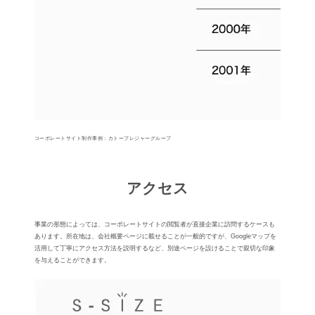
コーポレートサイト制作事例：カトープレジャーグループ
アクセス
事業の形態によっては、コーポレートサイトの閲覧者が直接企業に訪問するケースも
あります。所在地は、会社概要ページに載せることが⼀般的ですが、Googleマップを
活⽤して丁寧にアクセス⽅法を説明するなど、別途ページを設けることで親切な印象
を与えることができます。