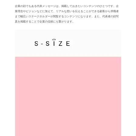
企業の顔でもある代表メッセージは、掲載しておきたいコンテンツのひとつです。企
業理念やビジョンなどに加えて、リアルな想いを伝えることができる顧客から求職者
まで幅広いステークホルダーが閲覧するコンテンツになります。また、代表者の顔写
真を掲載することで企業の信頼にも繋がります。