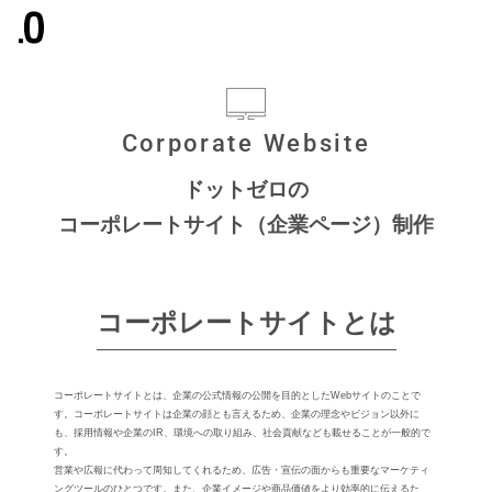
Corporate Website
ドットゼロの
コーポレートサイト（企業ページ）制作
コーポレートサイトとは
コーポレートサイトとは、企業の公式情報の公開を⽬的としたWebサイトのことで
す。コーポレートサイトは企業の顔とも⾔えるため、企業の理念やビジョン以外に
も、採⽤情報や企業のIR、環境への取り組み、社会貢献なども載せることが⼀般的で
す。
営業や広報に代わって周知してくれるため、広告・宣伝の⾯からも重要なマーケティ
ングツールのひとつです。また、企業イメージや商品価値をより効率的に伝えるた