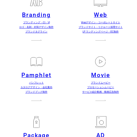
Branding
Web
ブランディング・CI・VI
Webデザイン・コーポレートサイト
ロゴ・名刺・封筒デザイン制作
ブランドサイト・リクルート採用サイト
ブランドタグライン
LP ランディングページ・EC制作
Pamphlet
Movie
パンフレット
ブランドムービー
カタログデザイン・会社案内
プロモーションムービー
ブランドブック制作
サービス紹介動画・動画広告制作
Package
AD