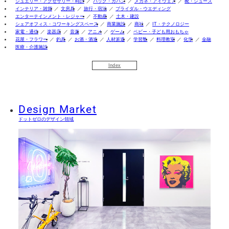
ジュエリー・アクセサリー・時計
バッグ・カバン
メガネ・アイウェア
靴・シューズ
インテリア・雑貨
文房具
旅行・宿泊
ブライダル・ウエディング
エンターテインメント・レジャー
不動産
土木・建設
シェアオフィス・コワーキングスペース
商業施設
商社
IT・テクノロジー
家電・通信
楽器店
音楽
アニメ
ゲーム
ベビー・子ども用おもちゃ
花屋・フラワー
釣具
お酒・酒造
人材派遣
学習塾
料理教室
化学
金融
医療・介護施設
Index
Design Market
ドットゼロのデザイン領域