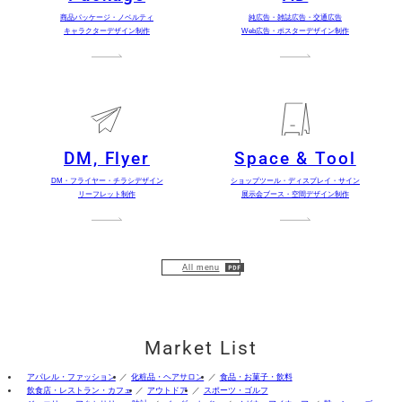
商品パッケージ・ノベルティ
純広告・雑誌広告・交通広告
キャラクターデザイン制作
Web広告・ポスターデザイン制作
DM, Flyer
Space & Tool
DM・フライヤー・チラシデザイン
ショップツール・ディスプレイ・サイン
リーフレット制作
展示会ブース・空間デザイン制作
All menu
Market List
アパレル・ファッション
化粧品・ヘアサロン
食品・お菓子・飲料
飲食店・レストラン・カフェ
アウトドア
スポーツ・ゴルフ