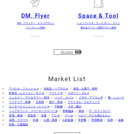
DM, Flyer
Space & Tool
DM・フライヤー・チラシデザイン
ショップツール・ディスプレイ・サイン
リーフレット制作
展示会ブース・空間デザイン制作
All menu
Market List
アパレル・ファッション
化粧品・ヘアサロン
食品・お菓子・飲料
飲食店・レストラン・カフェ
アウトドア
スポーツ・ゴルフ
ジュエリー・アクセサリー・時計
バッグ・カバン
メガネ・アイウェア
靴・シューズ
インテリア・雑貨
文房具
旅行・宿泊
ブライダル・ウエディング
エンターテインメント・レジャー
不動産
土木・建設
シェアオフィス・コワーキングスペース
商業施設
商社
IT・テクノロジー
家電・通信
楽器店
音楽
アニメ
ゲーム
ベビー・子ども用おもちゃ
花屋・フラワー
釣具
お酒・酒造
人材派遣
学習塾
料理教室
化学
金融
医療・介護施設