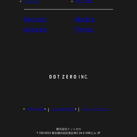
クリエイター
デザイン領域
Recruit
Media
Access
Press
お問い合わせ
03-6280-7982
プライバシーポリシー
X
I
F
n
a
株式会社ドットゼロ
s
c
〒150-0013 東京都渋谷区恵比寿1-24-4 ASKビル 3F
t
e