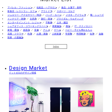
アパレル・ファッション
化粧品・ヘアサロン
食品・お菓子・飲料
飲食店・レストラン・カフェ
アウトドア
スポーツ・ゴルフ
ジュエリー・アクセサリー・時計
バッグ・カバン
メガネ・アイウェア
靴・シューズ
インテリア・雑貨
文房具
旅行・宿泊
ブライダル・ウエディング
エンターテインメント・レジャー
不動産
土木・建設
シェアオフィス・コワーキングスペース
商業施設
商社
IT・テクノロジー
家電・通信
楽器店
音楽
アニメ
ゲーム
ベビー・子ども用おもちゃ
花屋・フラワー
釣具
お酒・酒造
人材派遣
学習塾
料理教室
化学
金融
医療・介護施設
Index
Design Market
ドットゼロのデザイン領域