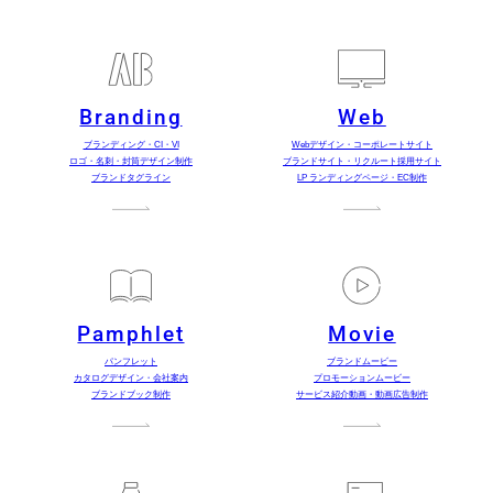
Branding
Web
ブランディング・CI・VI
Webデザイン・コーポレートサイト
ロゴ・名刺・封筒デザイン制作
ブランドサイト・リクルート採用サイト
ブランドタグライン
LP ランディングページ・EC制作
Pamphlet
Movie
パンフレット
ブランドムービー
カタログデザイン・会社案内
プロモーションムービー
ブランドブック制作
サービス紹介動画・動画広告制作