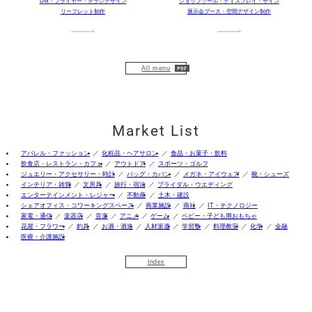
DM・フライヤー・チラシデザイン
ショップツール・ディスプレイ・サイン
リーフレット制作
展示会ブース・空間デザイン制作
All menu
Market List
アパレル・ファッション
化粧品・ヘアサロン
食品・お菓子・飲料
飲食店・レストラン・カフェ
アウトドア
スポーツ・ゴルフ
ジュエリー・アクセサリー・時計
バッグ・カバン
メガネ・アイウェア
靴・シューズ
インテリア・雑貨
文房具
旅行・宿泊
ブライダル・ウエディング
エンターテインメント・レジャー
不動産
土木・建設
シェアオフィス・コワーキングスペース
商業施設
商社
IT・テクノロジー
家電・通信
楽器店
音楽
アニメ
ゲーム
ベビー・子ども用おもちゃ
花屋・フラワー
釣具
お酒・酒造
人材派遣
学習塾
料理教室
化学
金融
医療・介護施設
Index