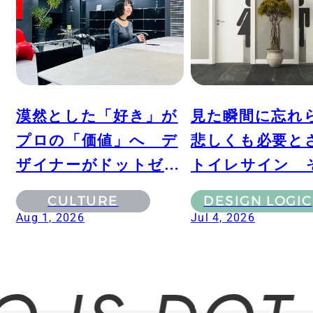
漠然とした「好き」が
見た瞬間に忘れ
プロの「価値」へ デ
悲しくも必要と
ザイナーがドットゼロ
トイレサイン 
で見つけた表現の最適
別の歴史とドッ
CULTURE
DESIGN LOGIC
解
が導いた答え
Aug 1, 2026
Jul 4, 2026