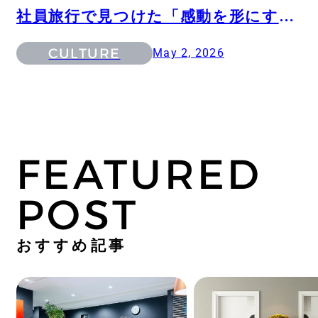
社員旅行で見つけた「感動を形にす
る」ためのヒント
CULTURE
May 2, 2026
FEATURED
POST
おすすめ記事
N